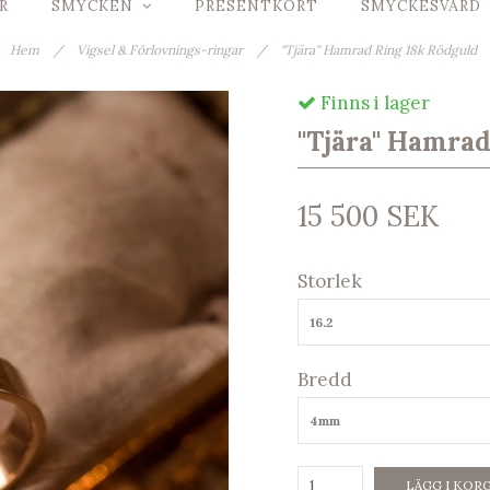
R
SMYCKEN
PRESENTKORT
SMYCKESVÅRD
Hem
/
Vigsel & Förlovnings-ringar
/
''Tjära'' Hamrad Ring 18k Rödguld
Finns i lager
''Tjära'' Hamra
15 500 SEK
Storlek
16.2
Bredd
4mm
LÄGG I KOR