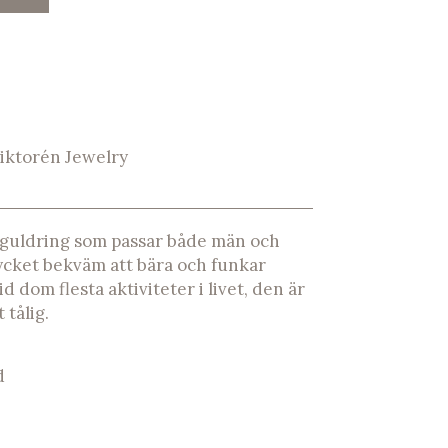
iktorén Jewelry
re guldring som passar både män och
ycket bekväm att bära och funkar
id dom flesta aktiviteter i livet, den är
 tålig.
d