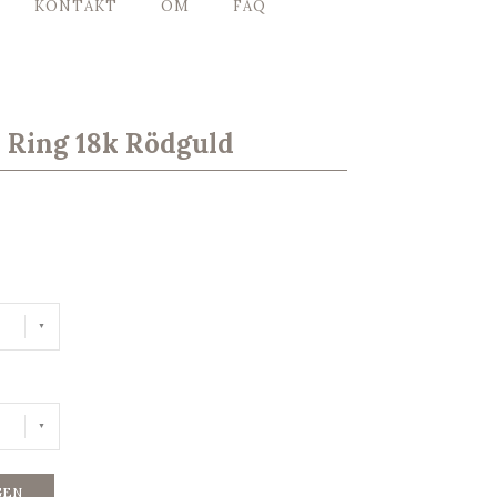
KONTAKT
OM
FAQ
d Ring 18k Rödguld
GEN