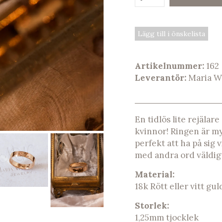
Lägg till i önskelista
Artikelnummer:
162
Leverantör:
Maria W
En tidlös lite rejäla
kvinnor! Ringen är m
perfekt att ha på sig v
med andra ord väldigt
Material:
18k Rött eller vitt gul
Storlek:
1,25mm tjocklek