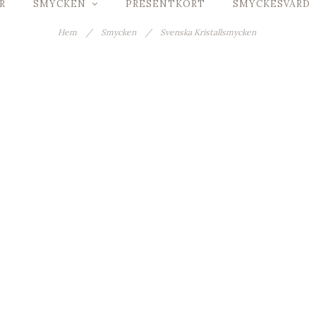
R
SMYCKEN
PRESENTKORT
SMYCKESVÅRD
Hem
/
Smycken
/
Svenska Kristallsmycken