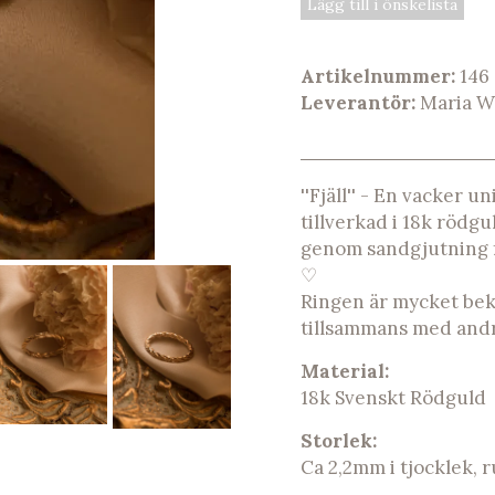
Lägg till i önskelista
Artikelnummer:
146
Leverantör:
Maria W
''Fjäll'' - En vacker 
tillverkad i 18k rödgu
genom sandgjutning fö
♡
Ringen är mycket bekv
tillsammans med andr
Material:
18k Svenskt Rödguld
Storlek:
Ca 2,2mm i tjocklek, 