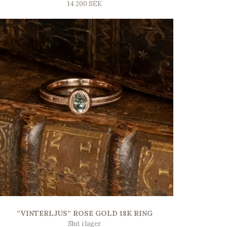
14 200 SEK
”VINTERLJUS” ROSE GOLD 18K RING
Slut i lager