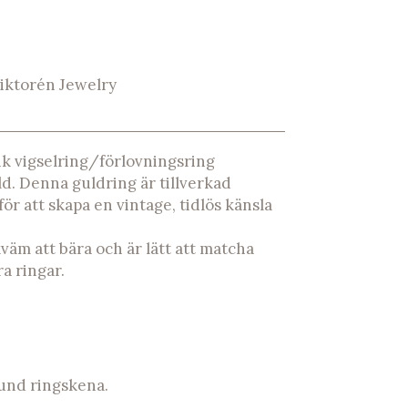
iktorén Jewelry
unik vigselring/förlovningsring
ld. Denna guldring är tillverkad
r att skapa en vintage, tidlös känsla
äm att bära och är lätt att matcha
a ringar.
rund ringskena.