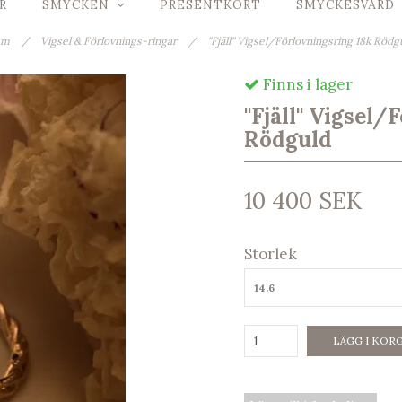
R
SMYCKEN
PRESENTKORT
SMYCKESVÅRD
em
/
Vigsel & Förlovnings-ringar
/
''Fjäll'' Vigsel/Förlovningsring 18k Röd
Finns i lager
''Fjäll'' Vigse
Rödguld
10 400 SEK
Storlek
14.6
LÄGG I KOR