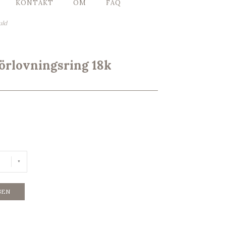
KONTAKT
OM
FAQ
guld
l/Förlovningsring 18k
GEN